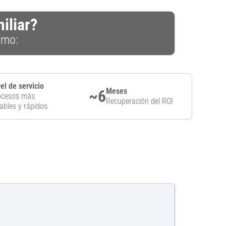
iliar?
omo:
el de servicio
Meses
~6
ocesos más
Recuperación del ROI
ables y rápidos