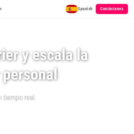
Spanish
n
Contáctanos
ier y escala la
r personal
 tiempo real.