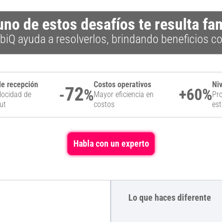
no de estos desafíos te resulta fam
biQ ayuda a resolverlos, brindando beneficios c
e recepción
Costos operativos
Niv
72
+
60
%
-
%
locidad de
Mayor eficiencia en
Pr
ut
costos
est
Habla con un experto
Lo que haces diferente