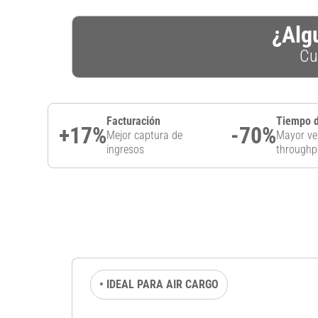
¿Algu
Cu
Facturación
Tiempo d
+
17
%
-
70
%
Mejor captura de
Mayor ve
ingresos
throughp
• IDEAL PARA AIR CARGO