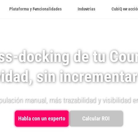
Plataforma y Funcionalidades
Industrias
CubiQ en acció
ss-docking de tu Cour
idad, sin incrementa
lación manual, más trazabilidad y visibilidad en
Habla con un experto
Calcular ROI